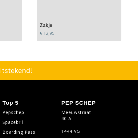
Zakje
€
12,95
itstekend!
Top 5
PEP SCHEP
Pepschep
Meeuwstraat
40 A
Spacebril
1444 VG
Boarding Pass