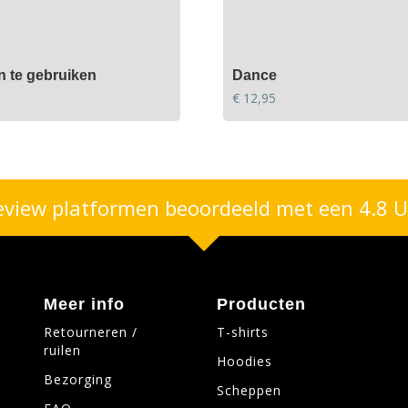
 te gebruiken
Dance
€
12,95
eview platformen beoordeeld met een 4.8 U
Meer info
Producten
Retourneren /
T-shirts
ruilen
Hoodies
Bezorging
Scheppen