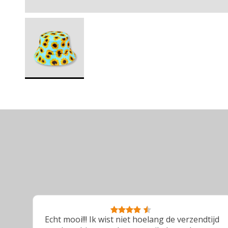
ijd
Goeie kleding.De klantenservice heb ik