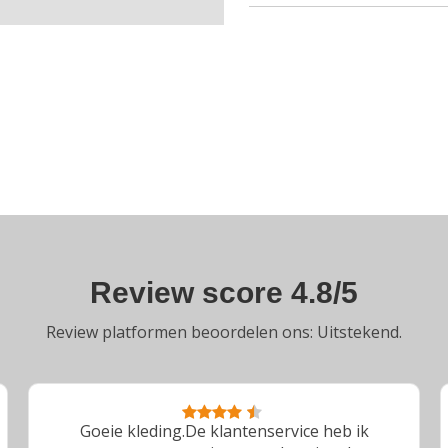
Review score 4.8/5
Review platformen beoordelen ons: Uitstekend.
Toppers!Fijne communicatie gehad met het