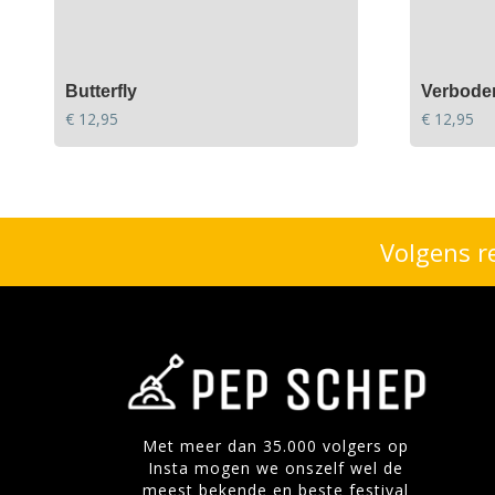
Butterfly
Verboden
€
12,95
€
12,95
Volgens r
Met meer dan 35.000 volgers op
Insta mogen we onszelf wel de
meest bekende en beste festival