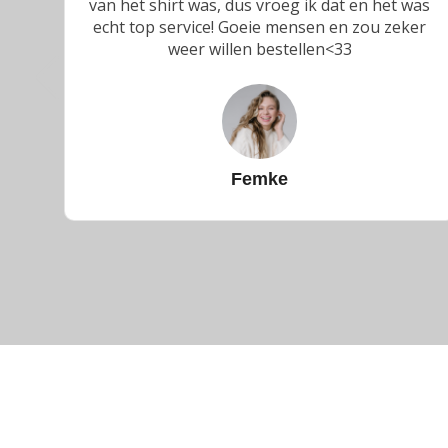
was
nergens nog nooit zo goed gezien dan
er
hier.Het materiaal van de kleding is perfect.
Roel