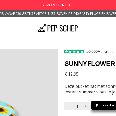
✓
MORGEN IN HUIS!
IE: VANAF €30 GRATIS PARTY PLUGS, BOVEN DE €40 PARTY PLUGS EN RAVEB
50.000+
tevreden
SUNNYFLOWER 
€
12,95
Deze bucket hat met zonn
instant summer vibes in je o
Sunnyflower
In winke
-
+
op
je