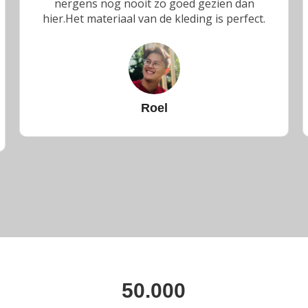
bedrijf, en elke keer alles super netjes binnen
gekregen.10/10 bedrijf!
Juul
50.000