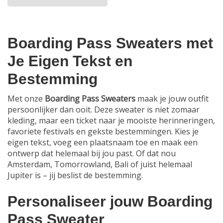
Dit
product
heeft
meerdere
Boarding Pass Sweaters met
variaties.
Je Eigen Tekst en
Deze
optie
Bestemming
kan
gekozen
Met onze
Boarding Pass Sweaters
maak je jouw outfit
worden
persoonlijker dan ooit. Deze sweater is niet zomaar
op
kleding, maar een ticket naar je mooiste herinneringen,
de
favoriete festivals en gekste bestemmingen. Kies je
productpagina
eigen tekst, voeg een plaatsnaam toe en maak een
ontwerp dat helemaal bij jou past. Of dat nou
Amsterdam, Tomorrowland, Bali of juist helemaal
Jupiter is – jij beslist de bestemming.
Personaliseer jouw Boarding
Pass Sweater