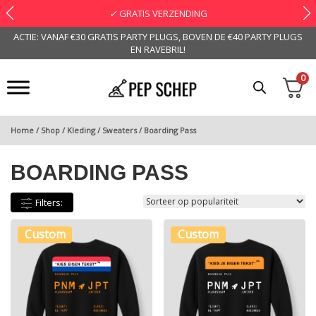
✓
GRATIS VERZENDING
ACTIE: VANAF €30 GRATIS PARTY PLUGS, BOVEN DE €40 PARTY PLUGS
EN RAVEBRIL!
0
Home
/
Shop
/
Kleding
/
Sweaters
/ Boarding Pass
BOARDING PASS
Filters:
Custom
Custom