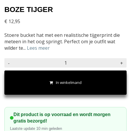
BOZE TIJGER
€
12,95
Stoere bucket hat met een realistische tijgerprint die
meteen in het oog springt. Perfect om je outfit wat
wilder te...
Lees meer
Boze
-
+
tijger
aantal
In winkelmand
Dit product is op voorraad en wordt morgen
gratis bezorgd!
Laatste update
10
min geleden