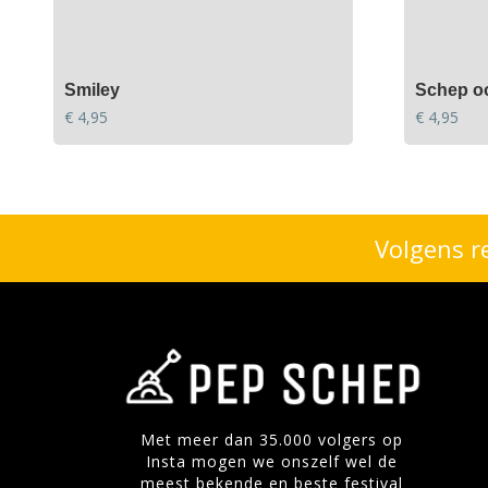
Smiley
Schep o
€
4,95
€
4,95
Volgens r
Met meer dan 35.000 volgers op
Insta mogen we onszelf wel de
meest bekende en beste festival