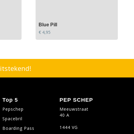
Blue Pill
€
4,95
itstekend!
Top 5
PEP SCHEP
Pepschep
Meeuwstraat
40 A
Spacebril
1444 VG
Boarding Pass