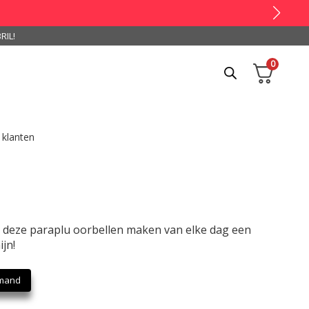
RIL!
0
 klanten
, deze paraplu oorbellen maken van elke dag een
jn!
lmand