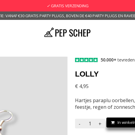
✓
GRATIS VERZENDING
IE: VANAF €30 GRATIS PARTY PLUGS, BOVEN DE €40 PARTY PLUGS EN RAVEB
50.000+
tevreden
LOLLY
€
4,95
Hartjes paraplu oorbellen
feestje, regen of zonneschi
Lolly
In winke
-
+
aantal