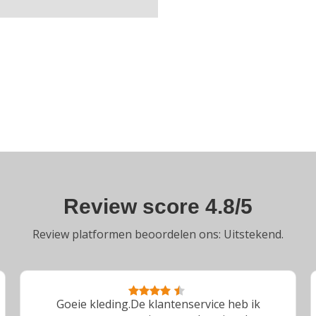
Review score 4.8/5
Review platformen beoordelen ons: Uitstekend.
Goeie kleding.De klantenservice heb ik