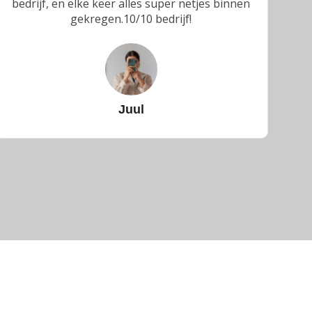
bedrijf, en elke keer alles super netjes binnen
a
gekregen.10/10 bedrijf!
Juul