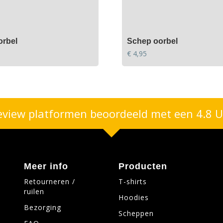
orbel
Schep oorbel
€
4,95
eview platformen beoordeeld met een 4.8 U
Meer info
Producten
Retourneren /
T-shirts
ruilen
Hoodies
Bezorging
Scheppen