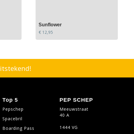
Sunflower
€
12,95
itstekend!
Top 5
PEP SCHEP
Pepschep
Meeuwstraat
40 A
Spacebril
1444 VG
Boarding Pass