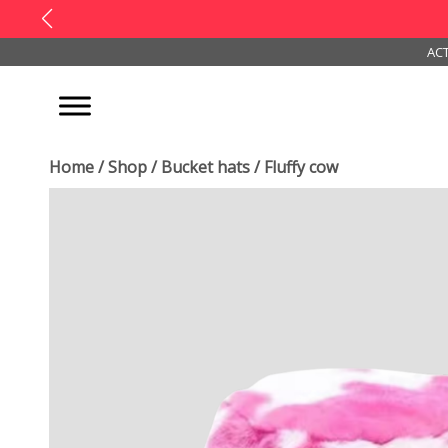
ACT
Home
/
Shop
/
Bucket hats
/ Fluffy cow