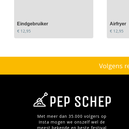
Eindgebruiker
Airfryer
€
12,95
€
12,95
Volgens r
Met meer dan 35.000 volgers op
Insta mogen we onszelf wel de
meest bekende en beste festival