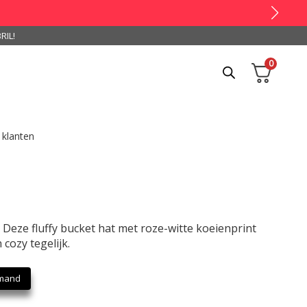
RIL!
0
 klanten
 Deze fluffy bucket hat met roze-witte koeienprint
 cozy tegelijk.
lmand