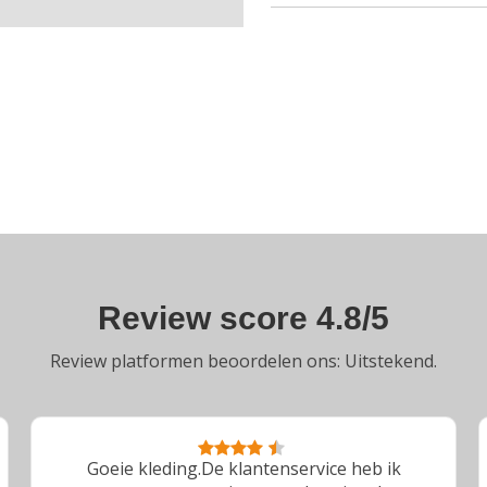
Review score 4.8/5
Review platformen beoordelen ons: Uitstekend.
Goeie kleding.De klantenservice heb ik