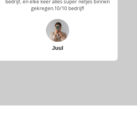
bedrijf, en elke keer alles super netjes binnen
a
gekregen.10/10 bedrijf!
Juul