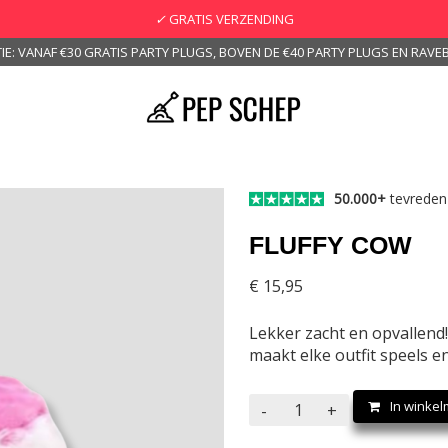
✓
GRATIS VERZENDING
IE: VANAF €30 GRATIS PARTY PLUGS, BOVEN DE €40 PARTY PLUGS EN RAVEB
50.000+
tevreden
FLUFFY COW
€
15,95
Lekker zacht en opvallend!
maakt elke outfit speels en
Fluffy
In winke
-
+
cow
aantal