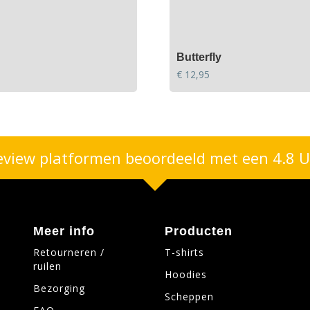
Butterfly
€
12,95
eview platformen beoordeeld met een 4.8 U
Meer info
Producten
Retourneren /
T-shirts
ruilen
Hoodies
Bezorging
Scheppen