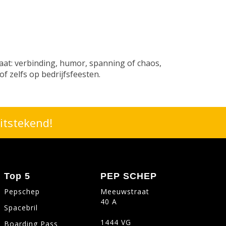
taat: verbinding, humor, spanning of chaos,
of zelfs op bedrijfsfeesten.
itstekend!
Top 5
PEP SCHEP
Pepschep
Meeuwstraat
40 A
Spacebril
1444 VG
Boarding Pass