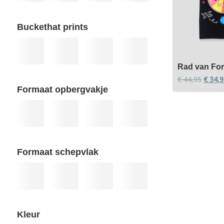
Buckethat prints
Rad van For
Oorspr
€
44,95
€
34,9
prijs
Formaat opbergvakje
Dit
was:
product
€ 44,9
heeft
meerdere
variaties.
Deze
Formaat schepvlak
optie
kan
gekozen
worden
op
de
Kleur
productpag