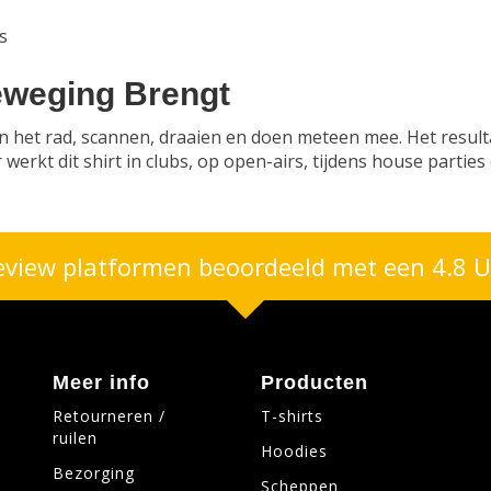
s
Beweging Brengt
ien het rad, scannen, draaien en doen meteen mee. Het resul
 werkt dit shirt in clubs, op open-airs, tijdens house parties 
eview platformen beoordeeld met een 4.8 U
Meer info
Producten
Retourneren /
T-shirts
ruilen
Hoodies
Bezorging
Scheppen